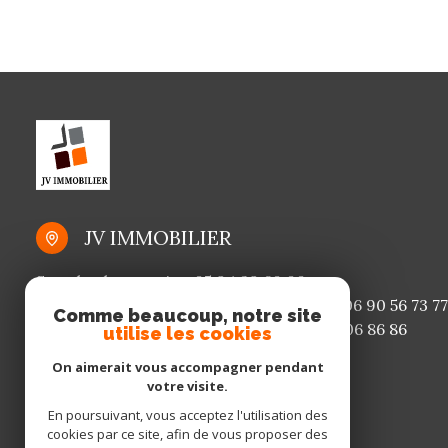
JV IMMOBILIER
Standard et gestion
05 94 29 60 00
Conseillère en location
06 94 93 65 78
/
06 90 56 73 77
Comme beaucoup, notre site
Conseiller achat/vente et terrain
06 94 06 86 86
utilise les cookies
jvimmo.gestion@gmail.com
On aimerait vous accompagner pendant
9A Rue des Entreprises
votre visite.
Route degrad des cannes
En poursuivant, vous acceptez l'utilisation des
97354 Remire-Montjoly
cookies par ce site, afin de vous proposer des