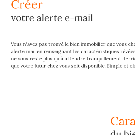
créer
e-
mail
votre alerte e-mail
estimation
contact
Vous n'avez pas trouvé le bien immobilier que vous ch
alerte mail en renseignant les caractéristiques révées
ne vous reste plus qu'à attendre tranquillement derri
que votre futur chez vous soit disponible. Simple et eff
car
du bi