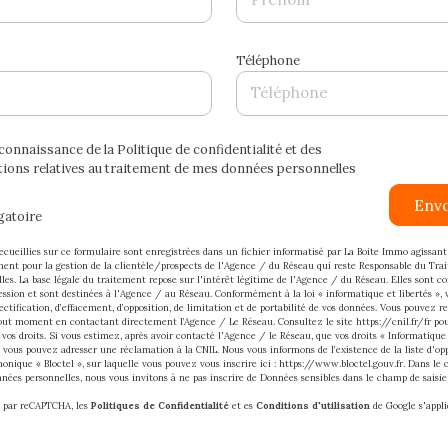
Téléphone
s connaissance de la Politique de confidentialité et des
ions relatives au traitement de mes données personnelles
Env
gatoire
ecueillies sur ce formulaire sont enregistrées dans un fichier informatisé par La Boite Immo agiss
ment pour la gestion de la clientèle/prospects de l'Agence / du Réseau qui reste Responsable du Tra
es. La base légale du traitement repose sur l'intérêt légitime de l'Agence / du Réseau. Elles sont c
sion et sont destinées à l'Agence / au Réseau. Conformément à la loi « informatique et libertés », 
rectification, d’effacement, d’opposition, de limitation et de portabilité de vos données. Vous pouvez re
ut moment en contactant directement l’Agence / Le Réseau. Consultez le site
https://cnil.fr/fr
pou
 vos droits. Si vous estimez, après avoir contacté l'Agence / le Réseau, que vos droits « Informatique 
, vous pouvez adresser une réclamation à la CNIL. Nous vous informons de l’existence de la liste d'op
nique « Bloctel », sur laquelle vous pouvez vous inscrire ici :
https://www.bloctel.gouv.fr
. Dans le 
nées personnelles, nous vous invitons à ne pas inscrire de Données sensibles dans le champ de saisie 
é par reCAPTCHA, les
Politiques de Confidentialité
et es
Conditions d'utilisation
de Google s'appli