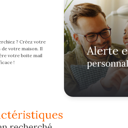
erchiez ? Créez votre
alerte 
 de votre maison. Il
ère votre boite mail
personnal
icace !
actéristiques
en recherché