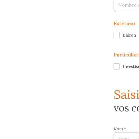
Extérieur
Balcon
Particular
Investi
sais
vos 
Nom *