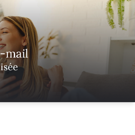
e-mail
isée