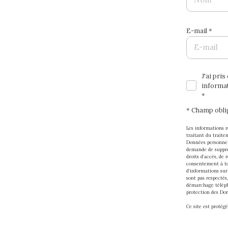
E-mail *
J'ai pri
informat
*
* Champ obli
Les informations r
traitant du traite
Données personnell
demande de suppres
droits d’accès, de 
consentement à to
d’informations sur
sont pas respectés
démarchage télépho
protection des Don
Ce site est protég