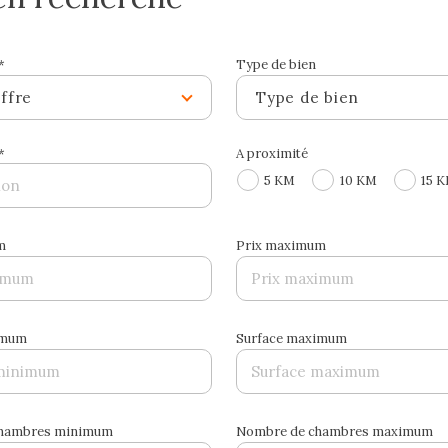
*
Type de bien
ffre
Type de bien
*
A proximité
5 KM
10 KM
15 
m
Prix maximum
imum
Surface maximum
chambres minimum
Nombre de chambres maximum