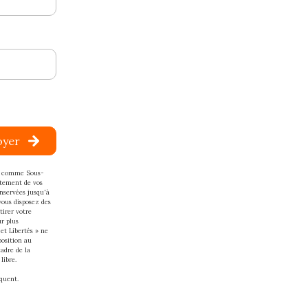
oyer
ant comme Sous-
itement de vos
onservées jusqu'à
vous disposez des
tirer votre
r plus
et Libertés » ne
position au
cadre de la
libre.
quent.