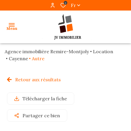
0
Fr
Menu
Agence immobilière Remire-Montjoly
Location
accueil
Cayenne
Autre
ventes
Retour aux résultats
locations
gestion
Télécharger la fiche
programmes
Partager ce bien
neufs
alerte