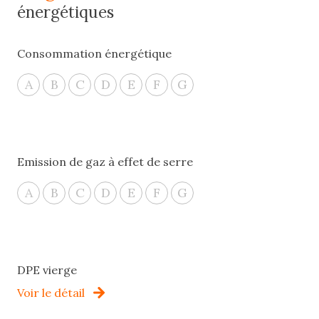
énergétiques
Consommation énergétique
A
B
C
D
E
F
G
Emission de gaz à effet de serre
A
B
C
D
E
F
G
DPE vierge
Voir le détail