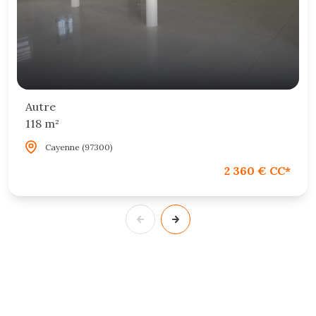
Autre
118 m²
Cayenne (97300)
2 360 € CC*