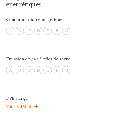
énergétiques
Consommation énergétique
A
B
C
D
E
F
G
Emission de gaz à effet de serre
A
B
C
D
E
F
G
DPE vierge
Voir le détail