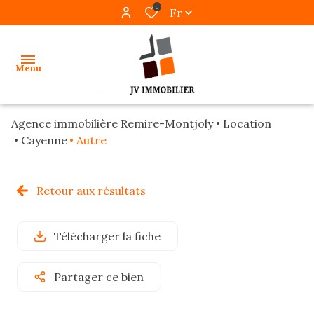
0
Fr
Menu
Agence immobilière Remire-Montjoly
Location
accueil
Cayenne
Autre
ventes
Retour aux résultats
locations
gestion
Télécharger la fiche
programmes
Partager ce bien
neufs
alerte