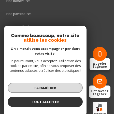
Nos honoraires
Nos partenaires
Mentions légales
Comme beaucoup, notre site
utilise les cookies
Admin
On aimerait vous accompagner pendant
Politique RGPD
votre visite.
En poursuivant, vous acceptez l'utilisation des
Appeler
cookies par ce site, afin de vous proposer des
Cookies
l'agence
contenus adaptés et réaliser des statistiques !
© 2026 | Tous droits réservés
PARAMÉTRER
Contacter
l'agence
Réalisé par
TOUT ACCEPTER
JV Immobilier
Agence