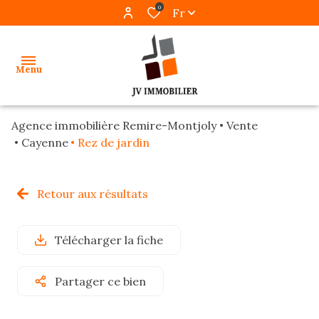
0
Fr
Menu
Agence immobilière Remire-Montjoly
Vente
accueil
Cayenne
Rez de jardin
ventes
Retour aux résultats
locations
gestion
Télécharger la fiche
programmes
Partager ce bien
neufs
alerte