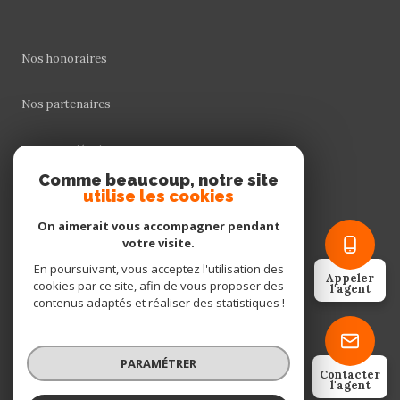
Nos honoraires
Nos partenaires
Mentions légales
Comme beaucoup, notre site
utilise les cookies
Admin
On aimerait vous accompagner pendant
Politique RGPD
votre visite.
En poursuivant, vous acceptez l'utilisation des
Appeler
cookies par ce site, afin de vous proposer des
Cookies
l'agent
contenus adaptés et réaliser des statistiques !
© 2026 | Tous droits réservés
PARAMÉTRER
Contacter
l'agent