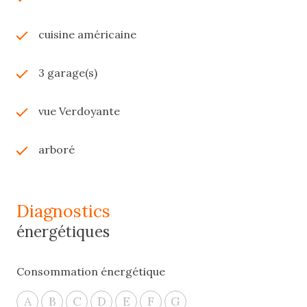
cuisine américaine
3 garage(s)
vue Verdoyante
arboré
diagnostics
énergétiques
Consommation énergétique
A
B
C
D
E
F
G