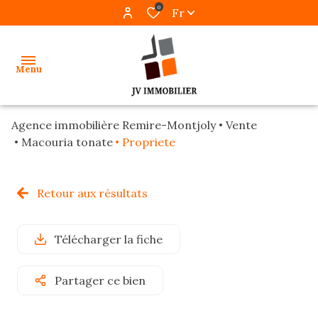
0
Fr
Menu
Agence immobilière Remire-Montjoly
Vente
accueil
Macouria tonate
Propriete
ventes
Retour aux résultats
locations
gestion
Télécharger la fiche
programmes
Partager ce bien
neufs
alerte