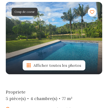
e-
mail
Coup de coeur
estimation
contact
Afficher toutes les photos
Propriete
5 pièce(s)
4 chambre(s)
77 m²