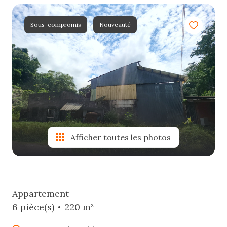
e-
mail
Sous-compromis
Nouveauté
estimation
contact
Afficher toutes les photos
Appartement
6 pièce(s)
220 m²