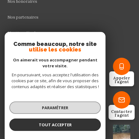
Nos honoraires
Nos partenaires
Mentions légales
Comme beaucoup, notre site
Admin
utilise les cookies
On aimerait vous accompagner pendant
Politique RGPD
votre visite.
En poursuivant, vous acceptez l'utilisation des
Appeler
Cookies
cookies par ce site, afin de vous proposer des
l'agent
contenus adaptés et réaliser des statistiques !
© 2026 | Tous droits réservés
PARAMÉTRER
Contacter
l'agent
Réalisé par
TOUT ACCEPTER
VALENTIN BRION
Négociateur