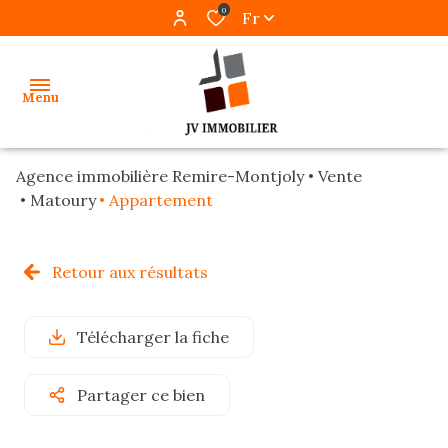
0
Fr
Menu
Agence immobilière Remire-Montjoly
Vente
accueil
Matoury
Appartement
ventes
Retour aux résultats
locations
gestion
Télécharger la fiche
programmes
Partager ce bien
neufs
alerte