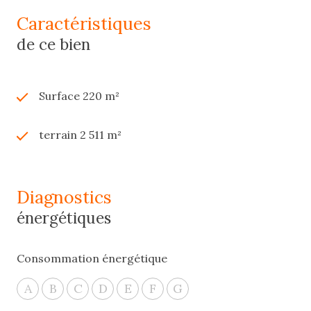
caractéristiques
de ce bien
Surface 220 m²
terrain 2 511 m²
diagnostics
énergétiques
Consommation énergétique
A
B
C
D
E
F
G